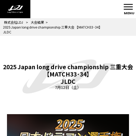
MENU
株式会社LDJ
>
大会結果
>
2025 Japan long drive championship 三重大会 【MATCH33･34】
JLDC
2025 Japan long drive championship 三重大会
【MATCH33･34】
JLDC
7月12日（土）