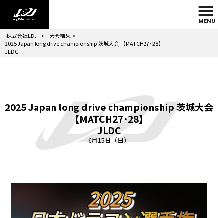
MENU
株式会社LDJ
>
大会結果
>
2025 Japan long drive championship 茨城大会 【MATCH27･28】
JLDC
2025 Japan long drive championship 茨城大会
【MATCH27･28】
JLDC
6月15日（日）