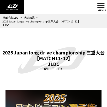
MENU
株式会社LDJ
>
大会結果
>
2025 Japan long drive championship 三重大会 【MATCH11･12】
JLDC
2025 Japan long drive championship 三重大会
【MATCH11･12】
JLDC
4月13日（日）