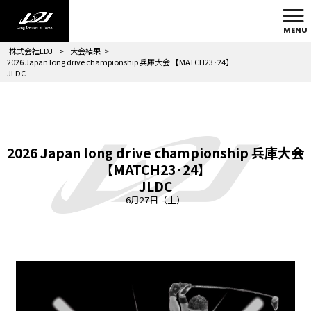
MENU
株式会社LDJ
>
大会結果
>
2026 Japan long drive championship 兵庫大会 【MATCH23･24】
JLDC
2026 Japan long drive championship 兵庫大会
【MATCH23･24】
JLDC
6月27日（土）