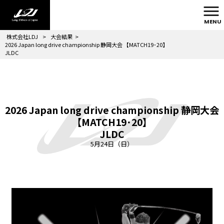
MENU
株式会社LDJ
>
大会結果
>
2026 Japan long drive championship 静岡大会 【MATCH19･20】
JLDC
2026 Japan long drive championship 静岡大会
【MATCH19･20】
JLDC
5月24日（日）