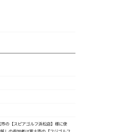
松市の【スピアゴルフ浜松店】様に使
お越しの参加者は富士市の【フジゴルフ