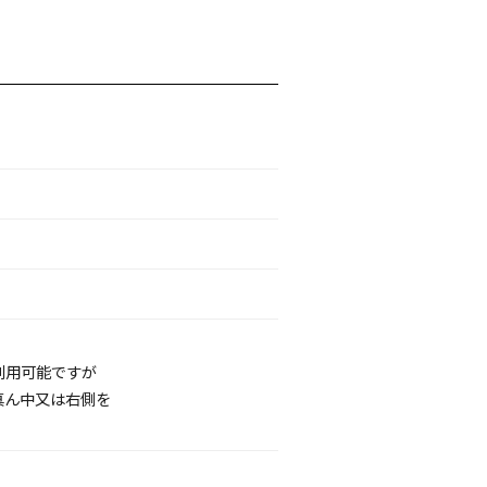
利用可能ですが
真ん中又は右側を
。