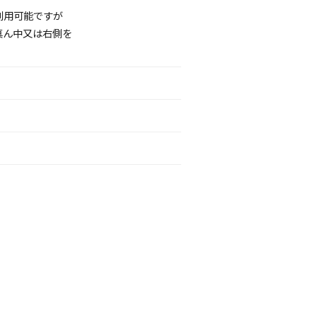
利用可能ですが
真ん中又は右側を
。