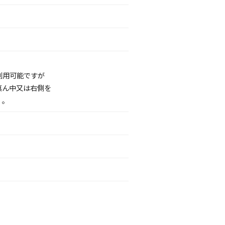
利用可能ですが
真ん中又は右側を
。。