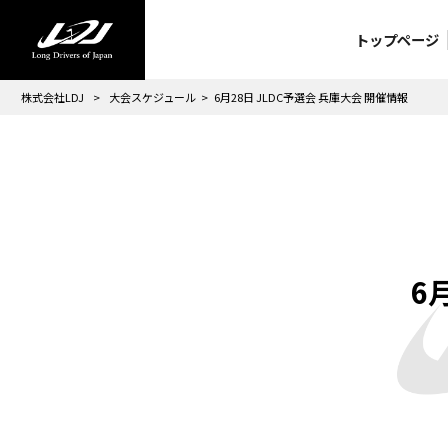
トップページ
株式会社LDJ
>
大会スケジュール
>
6月28日 JLDC予選会 兵庫大会 開催情報
6