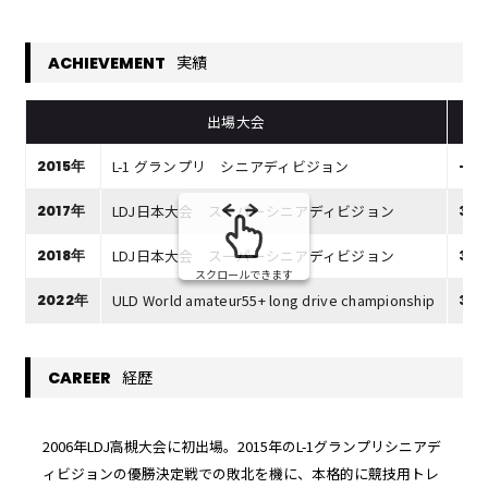
実績
ACHIEVEMENT
出場大会
L-1 グランプリ シニアディビジョン
2015年
-
LDJ日本大会 スーパーシニアディビジョン
2017年
309
LDJ日本大会 スーパーシニアディビジョン
2018年
335
スクロールできます
ULD World amateur55+ long drive championship
2022年
329
経歴
CAREER
2006年LDJ高槻大会に初出場。2015年のL-1グランプリシニアデ
ィビジョンの優勝決定戦での敗北を機に、本格的に競技用トレ