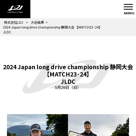
MENU
株式会社LDJ
>
大会結果
>
2024 Japan long drive championship 静岡大会 【MATCH23･24】
JLDC
2024 Japan long drive championship 静岡大会
【MATCH23･24】
JLDC
5月26日（日）