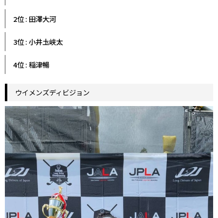
2位 : 田澤大河
3位 : 小井圡峡太
4位 : 稲津暢
ウイメンズディビジョン