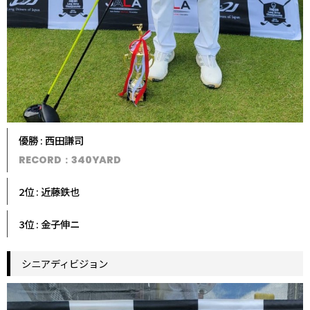
優勝 : 西田謙司
RECORD：340YARD
2位 : 近藤鉄也
3位 : 金子伸ニ
シニアディビジョン