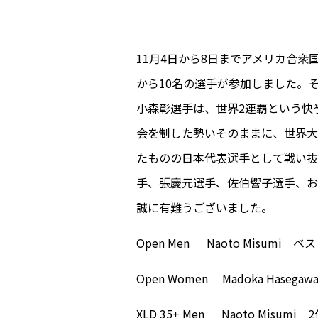
11月4日から8日までアメリカ合衆国サ
から10名の選手が参加しました。そ
小森彰選手は、世界2連覇という快
会を制した勢いそのままに、世界大
たものの日本代表選手として戦い抜
手、張慶元選手、佐伯響子選手、お疲
誠に有難うございました。
Open Men
Naoto Misumi ベス
Open Women
Madoka Hasegaw
XLD 35+ Men
Naoto Misumi 