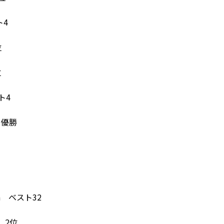
ト4
位
位
スト4
o 優勝
ma ベスト32
i 2位