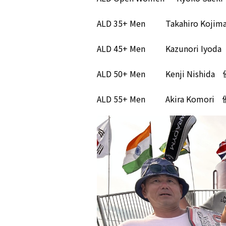
ALD 35+ Men
Takahiro Koj
ALD 45+ Men
Kazunori Iyoda
ALD 50+ Men
Kenji Nishida
ALD 55+ Men
Akira Komori