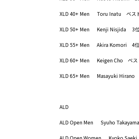
XLD 40+ Men Toru Inatu ベス
XLD 50+ Men
Kenji Nisjida
3
XLD 55+ Men Akira Komori 4
XLD 60+ Men Keigen Cho ベ
XLD 65+ Men Masayuki Hiran
ALD
ALD Open Men
Syuho Takaya
ALD Open Women Kyoko Saek