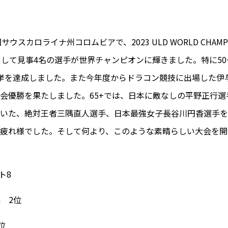
ウスカロライナ州コロムビアで、2023 ULD WORLD CHAMP
して見事4名の選手が世界チャンピオンに輝きました。特に50+A
挙を達成しました。また今年度からドラコン競技に出場した伊与田
会優勝を果たしました。65+では、日本に敵なしの平野正行
いた、絶対王者三隅直人選手、日本最強女子長谷川円香選手を
れ様でした。そして何より、このような素晴らしい大会を開催し
ト8
a 2位
2位