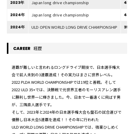
Japan long drive championship
2023年
414y
Japan long drive championship
2024年
406
ULD OPEN WORLD LONG DRIVE CHAMPIONSHIP
2024年
352y
経歴
CAREER
連覇が難しいと言われるロングドライブ競技で、日本選手権大
会で前人未到の3連覇達成！その実力はまさに世界レベル。
2022 PLDA WORLD CHAMPIONSHIPでは19位と善戦。そして
2022 ULD 35+では、決勝戦で元世界王者のモーリスアレン選手
に勝利し世界一に輝きました。今、日本で一番遠くに飛ばす男
が、三隅直人選手です。
そして、2023年と2024年の日本選手権大会も盤石の試合運びで
優勝し日本大会5連覇を達成！！その年に行われた
ULD WORLD LONG DRIVE CHAMPIONSHIPでは、強豪ひしめく