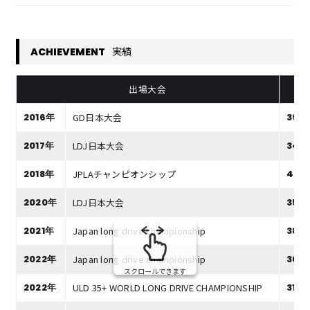
実績
ACHIEVEMENT
出場大会
記
GD日本大会
2016年
393y
LDJ日本大会
2017年
348
JPLAチャンピオンシップ
2018年
407
LDJ日本大会
2020年
357y
Japan long drive championship
2021年
381y
Japan long drive championship
2022年
368y
スクロールできます
ULD 35+ WORLD LONG DRIVE CHAMPIONSHIP
2022年
313y